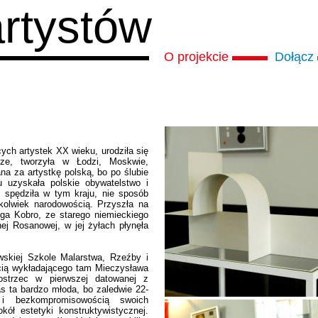
artystów
O projekcie
Dołącz
ych artystek XX wieku, urodziła się
ze, tworzyła w Łodzi, Moskwie,
a za artystkę polską, bo po ślubie
uzyskała polskie obywatelstwo i
, spędziła w tym kraju, nie sposób
kolwiek narodowością. Przyszła na
ga Kobro, ze starego niemieckiego
ej Rosanowej, w jej żyłach płynęła
skiej Szkole Malarstwa, Rzeźby i
cią wykładającego tam Mieczysława
ostrzec w pierwszej datowanej z
s ta bardzo młoda, bo zaledwie 22-
 i bezkompromisowością swoich
ół estetyki konstruktywistycznej.