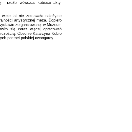
ej - rzeźbi wówczas kobiece akty.
wiele lat nie zostawała należycie
łalności artystycznej męża. Dopiero
 wystawie zorganizowanej w Muzeum
jawiło się coraz więcej opracowań
órczością. Obecnie Katarzyna Kobro
ych postaci polskiej awangardy.