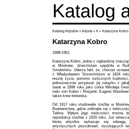
Katalog 
Katalog Artystów
»
Artysta
»
K
»
Katarzyna Kobro
Katarzyna Kobro
1898-1951
Katarzyna Kobro, jedna z najbardziej znacząc
w Moskwie, dzieciństwo spędziła w Ryd
Smoleńsku. Uderza fakt, że, chociaż uznawan
z Władysławem Strzemińskim w 1924 roku 
resztę życia, pomimo rozlicznych trudności
jednoznacznie przypisać jej związku z jaką
świat w 1898 roku jako córka Mikołaja Geor
rodu von Kobro i Rosjanki Eugenii Wasiliewn
także krew łotewska.
Od 1917 roku studiowała rzeźbę w Moskiew
Budownictwa, gdzie zetknęła się z twórczoś
Tatlina. Wpływ jego twórczości można d
reprodukcji rzeźbie z 1920 roku. Już wówcza
letnia artystka wykazuje się odwagą
artystycznych poszukiwań, oscylujących wok