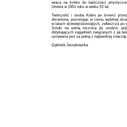
wraca na krótko do twórczości artystyczn
Umiera w 1951 roku w wieku 53 lat.
Twórczość i osoba Kobro po śmierci przez 
doceniona, pozostając w cieniu wybitnej dzia
w latach dziewięćdziesiątych, zwłaszcza po
Sztuki na setną rocznicę jej urodzin, po
dotykających zagadnień związanych z jej tw
uznawana jest za jedną z najbardziej znacząc
Gabriela Jarzębowska
.