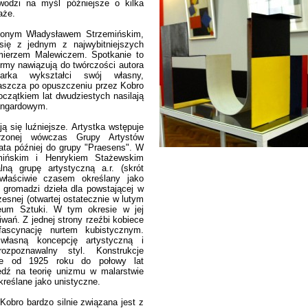
wodzi na myśl późniejsze o kilka
aże.
ionym Władysławem Strzemińskim,
się z jednym z najwybitniejszych
mierzem Malewiczem. Spotkanie to
rmy nawiązują do twórczości autora
arka wykształci swój własny,
właszcza po opuszczeniu przez Kobro
oczątkiem lat dwudziestych nasilają
wangardowym.
ą się luźniejsze. Artystka wstępuje
onej wówczas Grupy Artystów
ta później do grupy "Praesens". W
ińskim i Henrykiem Stażewskim
ną grupę artystyczną a.r. (skrót
ewłaściwie czasem określany jako
 gromadzi dzieła dla powstającej w
zesnej (otwartej ostatecznie w lutym
eum Sztuki. W tym okresie w jej
iwań. Z jednej strony rzeźbi kobiece
ascynację nurtem kubistycznym.
własną koncepcję artystyczną i
ozpoznawalny styl. Konstrukcje
ne od 1925 roku do połowy lat
edź na teorię unizmu w malarstwie
reślane jako unistyczne.
Kobro bardzo silnie związana jest z