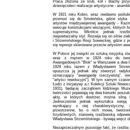
Praca złożona ze śrub, kół i blachy przy
dziesięcioleci realizacje artystyczne - asambl
W 1921 roku Kobro, wraz niedawno poślub
przenosi się do Smoleńska, gdzie styka 
artystów międzywojennej awangardy - Kazi
owocuje konstrukcjami wiszącymi, których fo
suprematyzmu. Wkrótce jednak rzeźbi
niepowtarzalny styl. Rozwija się on silnie z
i Strzemińskiego Rosji Sowieckiej, gdzie z p
się represje skierowane przeciw artystom a
W Polsce jej związki ze sztuką rosyjską staj
wraz z mężem w 1924 roku do tworz
Awangardowych "Blok" w Warszawie a dwa la
1929 roku razem z Władysławem Strzem
opuszcza ją jednak aby stworzyć radykal
oznaczający "awangardę rzeczywistą", ni
"artyści rewolucyjni"). W tym samym czasie
Łodzi z inicjatywy a.r. Kolekcji Sztuki Nowoc
1931), będącej zaczątkiem łódzkiego Muz
twórczości pojawiają się dwa kierunki poszuk
akty, w których dostrzec można silną f
Jednocześnie jednak wykształca swoją 
wynikający z niej charakterystyczny, r
przestrzenne, bo o nich mowa, tworzo
trzydziestych, stanowią rzeźbiarską odpowi
Władysława Strzemińskiego - bywają wręcz ok
Niezaprzeczalnym pozostaje fakt, że rzeźba 