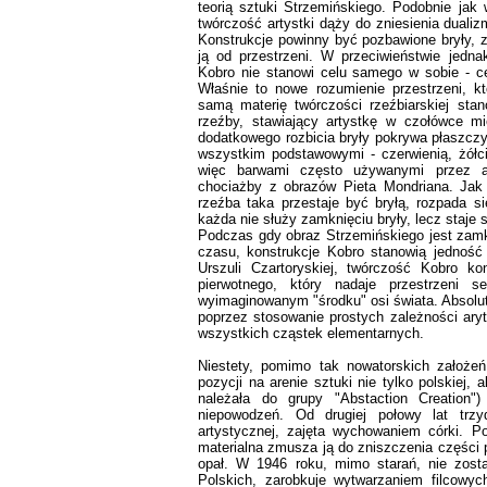
teorią sztuki Strzemińskiego. Podobnie jak
twórczość artystki dąży do zniesienia duali
Konstrukcje powinny być pozbawione bryły, 
ją od przestrzeni. W przeciwieństwie jedn
Kobro nie stanowi celu samego w sobie - cel
Właśnie to nowe rozumienie przestrzeni, kt
samą materię twórczości rzeźbiarskiej sta
rzeźby, stawiający artystkę w czołówce m
dodatkowego rozbicia bryły pokrywa płaszczy
wszystkim podstawowymi - czerwienią, żółcią
więc barwami często używanymi przez a
chociażby z obrazów Pieta Mondriana. Jak 
rzeźba taka przestaje być bryłą, rozpada s
każda nie służy zamknięciu bryły, lecz staje 
Podczas gdy obraz Strzemińskiego jest zamkni
czasu, konstrukcje Kobro stanowią jedność
Urszuli Czartoryskiej, twórczość Kobro k
pierwotnego, który nadaje przestrzeni 
wyimaginowanym "środku" osi świata. Absolut
poprzez stosowanie prostych zależności ary
wszystkich cząstek elementarnych.
Niestety, pomimo tak nowatorskich założeń 
pozycji na arenie sztuki nie tylko polskiej,
należała do grupy "Abstaction Creation"
niepowodzeń. Od drugiej połowy lat trzyd
artystycznej, zajęta wychowaniem córki. Po
materialna zmusza ją do zniszczenia części 
opał. W 1946 roku, mimo starań, nie zost
Polskich, zarobkuje wytwarzaniem filcowy