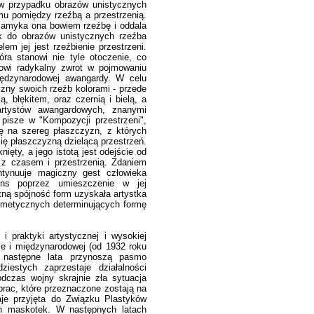
 w przypadku obrazów unistycznych
zmu pomiędzy rzeźbą a przestrzenią.
zamyka ona bowiem rzeźbę i oddala
ak do obrazów unistycznych rzeźba
em jej jest rzeźbienie przestrzeni.
óra stanowi nie tyle otoczenie, co
nowi radykalny zwrot w pojmowaniu
iędzynarodowej awangardy. W celu
zny swoich rzeźb kolorami - przede
, błękitem, oraz czernią i bielą, a
rtystów awangardowych, znanymi
pisze w "Kompozycji przestrzeni",
ię na szereg płaszczyzn, z których
się płaszczyzną dzielącą przestrzeń.
ęty, a jego istotą jest odejście od
 z czasem i przestrzenią. Zdaniem
ontynuuje magiczny gest człowieka
sens poprzez umieszczenie w jej
ną spójność form uzyskała artystka
tmetycznych determinujących formę
i praktyki artystycznej i wysokiej
 ale i międzynarodowej (od 1932 roku
) następne lata przynoszą pasmo
ziestych zaprzestaje działalności
dczas wojny skrajnie zła sytuacja
prac, które przeznaczone zostają na
aje przyjęta do Związku Plastyków
ch maskotek. W następnych latach