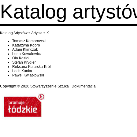
Katalog artyst
Katalog Artystów
»
Artysta
»
K
Tomasz Komorowski
Katarzyna Kobro
Adam Klimczak
Lena Kowalewicz
Ola Kozioł
Stefan Krygier
Roksana Kularska-Król
Lech Kunka
Paweł Kwiatkowski
Copyright © 2026
Stowarzyszenie Sztuka i Dokumentacja