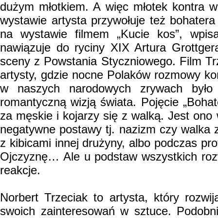
dużym młotkiem. A więc młotek kontra w
wystawie artysta przywołuje też bohate
na wystawie filmem „Kucie kos”, wpisa
nawiązuje do ryciny XIX Artura Grottger
sceny z Powstania Styczniowego. Film Tr
artysty, gdzie nocne Polaków rozmowy końc
w naszych narodowych zrywach było st
romantyczną wizją świata. Pojęcie „Boha
za męskie i kojarzy się z walką. Jest on
negatywne postawy tj. nazizm czy walka 
z kibicami innej drużyny, albo podczas p
Ojczyznę… Ale u podstaw wszystkich rozwi
reakcje.
Norbert Trzeciak to artysta, który rozwi
swoich zainteresowań w sztuce. Podobni