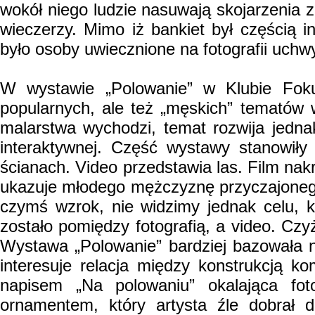
wokół niego ludzie nasuwają skojarzenia 
wieczerzy. Mimo iż bankiet był częścią i
było osoby uwiecznione na fotografii uchwy
W wystawie „Polowanie” w Klubie Foku
popularnych, ale też „męskich” tematów 
malarstwa wychodzi, temat rozwija jednak 
interaktywnej. Część wystawy stanowiły
ścianach. Video przedstawia las. Film nak
ukazuje młodego mężczyznę przyczajonego
czymś wzrok, nie widzimy jednak celu, k
zostało pomiędzy fotografią, a video. Cz
Wystawa „Polowanie” bardziej bazowała na
interesuje relacja między konstrukcją 
napisem „Na polowaniu” okalająca fot
ornamentem, który artysta źle dobrał d