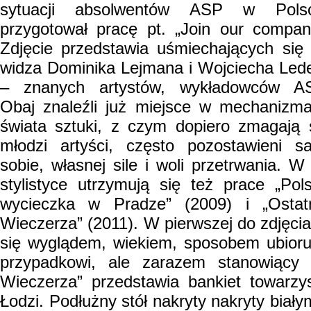
sytuacji absolwentów ASP w Polsc
przygotował pracę pt. „Join our compan
Zdjęcie przedstawia uśmiechających się
widza Dominika Lejmana i Wojciecha Led
– znanych artystów, wykładowców A
Obaj znaleźli już miejsce w mechanizm
świata sztuki, z czym dopiero zmagają 
młodzi artyści, często pozostawieni s
sobie, własnej sile i woli przetrwania. W 
stylistyce utrzymują się też prace „Pol
wycieczka w Pradze” (2009) i „Ostat
Wieczerza” (2011). W pierwszej do zdjęcia
się wyglądem, wiekiem, sposobem ubior
przypadkowi, ale zarazem stanowiący 
Wieczerza” przedstawia bankiet towarz
Łodzi. Podłużny stół nakryty nakryty biał