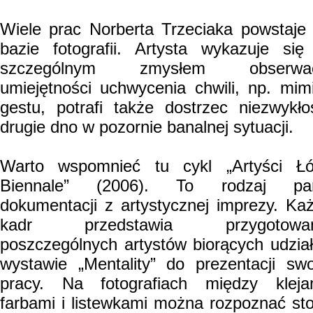
Wiele prac Norberta Trzeciaka powstaje
bazie fotografii. Artysta wykazuje się
szczególnym zmysłem obserwacj
umiejętności uchwycenia chwili, np. mimi
gestu, potrafi także dostrzec niezwykło
drugie dno w pozornie banalnej sytuacji.
Warto wspomnieć tu cykl „Artyści Ł
Biennale” (2006). To rodzaj par
dokumentacji z artystycznej imprezy. Ka
kadr przedstawia przygotowan
poszczególnych artystów biorących udzia
wystawie „Mentality” do prezentacji swo
pracy. Na fotografiach między kleja
farbami i listewkami można rozpoznać st