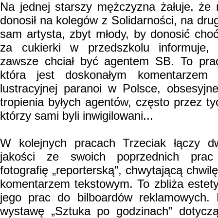
Na jednej starszy mężczyzna żałuje, że 
donosił na kolegów z Solidarności, na drug
sam artysta, zbyt młody, by donosić cho
za cukierki w przedszkolu informuje,
zawsze chciał być agentem SB. To pra
która jest doskonałym komentarzem
lustracyjnej paranoi w Polsce, obsesyjn
tropienia byłych agentów, często przez ty
którzy sami byli inwigilowani...
W kolejnych pracach Trzeciak łączy d
jakości ze swoich poprzednich pra
fotografię „reporterską”, chwytającą chwilę
komentarzem tekstowym. To zbliża estet
jego prac do bilboardów reklamowych.
wystawę „Sztuka po godzinach” dotycz