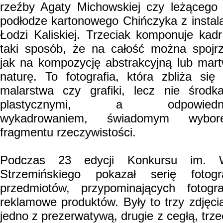
rzeźby Agaty Michowskiej czy leżącego
podłodze kartonowego Chińczyka z instala
Łodzi Kaliskiej. Trzeciak komponuje kad
taki sposób, że na całość można spojr
jak na kompozycję abstrakcyjną lub mar
naturę. To fotografia, która zbliża się
malarstwa czy grafiki, lecz nie środk
plastycznymi, a odpowiedn
wykadrowaniem, świadomym wybor
fragmentu rzeczywistości.
Podczas 23 edycji Konkursu im. W
Strzemińskiego pokazał serię fotogra
przedmiotów, przypominających fotogra
reklamowe produktów. Były to trzy zdjęci
jedno z prezerwatywą, drugie z cegłą, trze