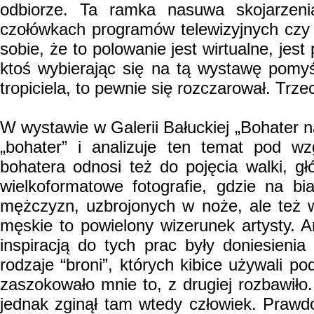
odbiorze. Ta ramka nasuwa skojarzen
czołówkach programów telewizyjnych czy
sobie, że to polowanie jest wirtualne, jest
ktoś wybierając się na tą wystawę pomy
tropiciela, to pewnie się rozczarował. Trz
W wystawie w Galerii Bałuckiej „Bohater na
„bohater” i analizuje ten temat pod w
bohatera odnosi też do pojęcia walki, gł
wielkoformatowe fotografie, gdzie na bi
mężczyzn, uzbrojonych w noże, ale też w
męskie to powielony wizerunek artysty. 
inspiracją do tych prac były doniesien
rodzaje “broni”, których kibice używali po
zaszokowało mnie to, z drugiej rozbawiło.
jednak zginął tam wtedy człowiek. Prawd