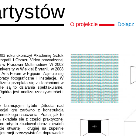
artystów
O projekcie
Dołącz
2003 roku ukończył Akademię Sztuk
ografii i Obrazu Video prowadzonej
a w Pracowni Multimediów. W 2002
versity w Wielkiej Brytanii, w 2008
 Arts Forum w Egipcie. Zajmuje się
razy fotograficzne i instalacje. W
izmu przeplata się z działaniami w
ie są to działania spektakularne,
górka jest analiza rzeczywistości i
.
 brzmiącym tytule „Studia nad
odjął grę zarówno z konstrukcją
emickiego nauczania. Praca, jak to
składała się z części praktycznej
ideo artysta zbudował obraz z dwóch
ie otwartej i drugiej na zupełnie
jestracji rzeczywistości doprowadził