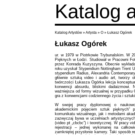
Katalog 
Katalog Artystów
»
Artysta
»
O
»
Łukasz Ogórek
Łukasz Ogórek
ur. w 1979 w Piotrkowie Trybunalskim. W 
Pięknych w Łodzi. Studiował w Pracowni Fot
przez Konrada Kuzyszyna. Obecnie wykład
roku uzyskał Stypendium Nottingham Trent Uni
stypendium Radius, Alexandria Contemporary
głównie sztuką video i audio art, tworzy ob
twórczości Łukasza Ogórka lekcja konceptual
konwencji absurdu, bliskimi dadaizmowi. N
ważniejsza od formy wizualnej w przypadku O
gra z konwencjami codziennego życia i sztuki
W swojej pracy dyplomowej o naukowo
akademickim pojęciem sztuk pięknych” p
komunikatu wizualnego, jak i metodami akad
zazwyczaj bywa w uczelniach artystycznych 
(video pt „cbcbc”) i teoretycznej. W pracy v
rejestracji – jednej wykonanej na całkowic
zamkniętej przysłonie kamery. Taki sposób re