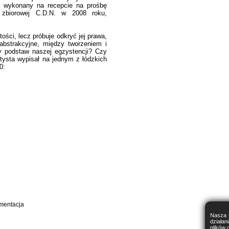
ł wykonany na recepcie na prośbę
 zbiorowej C.D.N. w 2008 roku,
ści, lecz próbuje odkryć jej prawa,
abstrakcyjne, między tworzeniem i
y podstaw naszej egzystencji? Czy
rtysta wypisał na jednym z łódzkich
0:
mentacja
Nasza s
działa
plików 