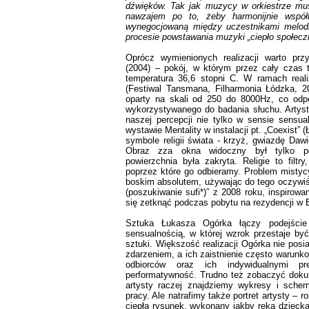
dźwięków. Tak jak muzycy w orkiestrze mu
nawzajem po to, żeby harmonijnie współ
wynegocjowaną między uczestnikami melodię
procesie powstawania muzyki „ciepło społecz
Oprócz wymienionych realizacji warto prz
(2004) – pokój, w którym przez cały czas
temperatura 36,6 stopni C. W ramach realiz
(Festiwal Tansmana, Filharmonia Łódzka, 
oparty na skali od 250 do 8000Hz, co odpo
wykorzystywanego do badania słuchu. Artysta
naszej percepcji nie tylko w sensie sensu
wystawie Mentality w instalacji pt. „Coexist” 
symbole religii świata - krzyż, gwiazdę Daw
Obraz zza okna widoczny był tylko po
powierzchnia była zakryta. Religie to filtr
poprzez które go odbieramy. Problem mistycy
boskim absolutem, używając do tego oczywiści
(poszukiwanie sufi*)” z 2008 roku, inspirow
się zetknąć podczas pobytu na rezydencji w E
Sztuka Łukasza Ogórka łączy podejście 
sensualnością, w której wzrok przestaje b
sztuki. Większość realizacji Ogórka nie posi
zdarzeniem, a ich zaistnienie często warunk
odbiorców oraz ich indywidualnymi pr
performatywność. Trudno też zobaczyć dokum
artysty raczej znajdziemy wykresy i schem
pracy. Ale natrafimy także portret artysty – 
ciepła rysunek, wykonany jakby ręką dziecka.