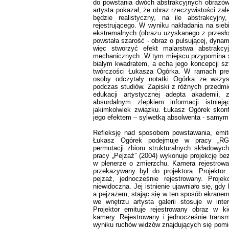
do powstania dwóch abstrakcyjnych obrazó
artysta pokazał, że obraz rzeczywistości zale
będzie realistyczny, na ile abstrakcyjn
rejestrującego. W wyniku nakładania na sieb
ekstremalnych (obrazu uzyskanego z przesłon
powstała szarość - obraz o pulsującej, dynami
więc stworzyć efekt malarstwa abstrakc
mechanicznych. W tym miejscu przypomina s
białym kwadratem, a echa jego koncepcji sz
twórczości Łukasza Ogórka. W ramach preze
osoby odczytały notatki Ogórka ze wszys
podczas studiów. Zapiski z różnych przedmio
edukacji artystycznej adepta akademii,
absurdalnym zlepkiem informacji istnie
jakimkolwiek związku. Łukasz Ogórek skon
jego efektem – sylwetką absolwenta - samym
Refleksję nad sposobem powstawania, emit
Łukasz Ogórek podejmuje w pracy „RG
permutacji zbioru strukturalnych składowy
pracy „Pejzaż” (2004) wykonuje projekcję be
w plenerze o zmierzchu. Kamera rejestrował
przekazywany był do projektora. Projektor
pejzaż, jednocześnie rejestrowany. Proje
niewidoczna. Jej istnienie ujawniało się, gdy
a pejzażem, stając się w ten sposób ekrane
we wnętrzu artysta galerii stosuje w inter
Projektor emituje rejestrowany obraz w k
kamery. Rejestrowany i jednocześnie transm
wyniku ruchów widzów znajdujących się pomi