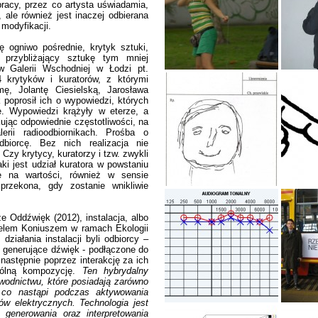
racy, przez co artysta uświadamia,
, ale również jest inaczej odbierana
modyfikacji.
ię ogniwo pośrednie, krytyk sztuki,
a przybliżający sztukę tym mniej
w Galerii Wschodniej w Łodzi pt.
4 krytyków i kuratorów, z którymi
ę, Jolantę Ciesielską, Jarosława
poprosił ich o wypowiedzi, których
e. Wypowiedzi krążyły w eterze, a
jąc odpowiednie częstotliwości, na
erii radioodbiornikach. Prośba o
odbiorcę. Bez nich realizacja nie
Czy krytycy, kuratorzy i tzw. zwykli
ki jest udział kuratora w powstaniu
e na wartości, również w sensie
 przekona, gdy zostanie wnikliwie
że Oddźwięk (2012), instalacja, albo
nielem Koniuszem w ramach Ekologii
iałania instalacji byli odbiorcy –
e generujące dźwięk - podłączone do
 następnie poprzez interakcję za ich
ólną kompozycję.
Ten hybrydalny
wodnictwu, które posiadają zarówno
o, co nastąpi podczas aktywowania
ów elektrycznych. Technologia jest
 generowania oraz interpretowania