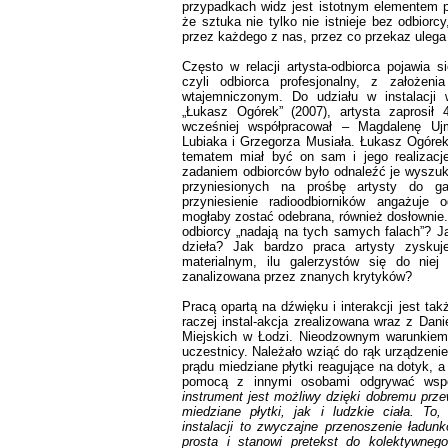
przypadkach widz jest istotnym elementem p
że sztuka nie tylko nie istnieje bez odbiorcy
przez każdego z nas, przez co przekaz ulega 
Często w relacji artysta-odbiorca pojawia s
czyli odbiorca profesjonalny, z założeni
wtajemniczonym. Do udziału w instalacji 
„Łukasz Ogórek” (2007), artysta zaprosił 
wcześniej współpracował – Magdalenę Ujm
Lubiaka i Grzegorza Musiała. Łukasz Ogórek 
tematem miał być on sam i jego realizacj
zadaniem odbiorców było odnaleźć je wyszuku
przyniesionych na prośbę artysty do gal
przyniesienie radioodbiorników angażuje 
mogłaby zostać odebrana, również dosłownie. 
odbiorcy „nadają na tych samych falach”? Ja
dzieła? Jak bardzo praca artysty zyskuj
materialnym, ilu galerzystów się do niej
zanalizowana przez znanych krytyków?
Pracą opartą na dźwięku i interakcji jest tak
raczej instal-akcja zrealizowana wraz z Da
Miejskich w Łodzi. Nieodzownym warunkiem dz
uczestnicy. Należało wziąć do rąk urządzeni
prądu miedziane płytki reagujące na dotyk, a
pomocą z innymi osobami odgrywać wsp
instrument jest możliwy dzięki dobremu prze
miedziane płytki, jak i ludzkie ciała. T
instalacji to zwyczajne przenoszenie ładunk
prosta i stanowi pretekst do kolektywnego