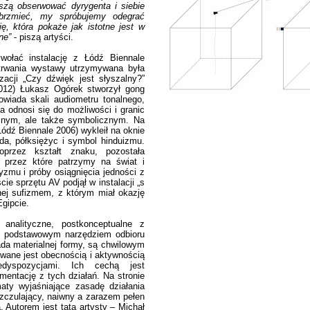
szą obserwować dyrygenta i siebie
brzmieć, my spróbujemy odegrać
, która pokaże jak istotne jest w
ne”
- piszą artyści.
ywołać instalację z Łódź Biennale
 trwania wystawy utrzymywana była
acji „Czy dźwięk jest słyszalny?”
2012) Łukasz Ogórek stworzył gong
wiada skali audiometru tonalnego,
 odnosi się do możliwości i granic
alnym, ale także symbolicznym. Na
(Łódź Biennale 2006) wykleił na oknie
ida, półksiężyc i symbol hinduizmu.
przez kształt znaku, pozostała
y, przez które patrzymy na świat i
zmu i próby osiągnięcia jedności z
e sprzętu AV podjął w instalacji „s
anej sufizmem, z którym miał okazję
gipcie.
analityczne, postkonceptualne z
yć podstawowym narzędziem odbioru
ada materialnej formy, są chwilowym
owane jest obecnością i aktywnością
edyspozycjami. Ich cechą jest
entację z tych działań. Na stronie
aty wyjaśniające zasadę działania
rozczulający, naiwny a zarazem pełen
 Autorem jest tata artysty – Michał