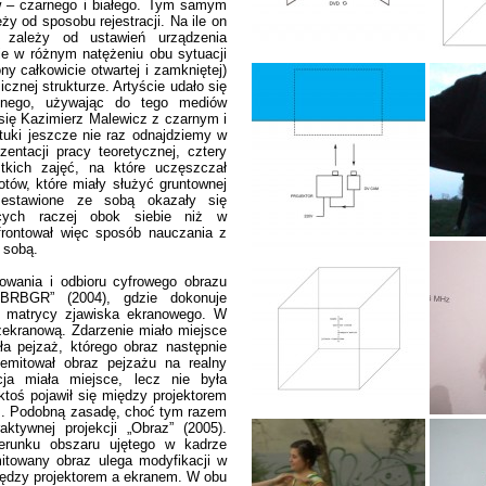
w – czarnego i białego. Tym samym
ży od sposobu rejestracji. Na ile on
y, zależy od ustawień urządzenia
ie w różnym natężeniu obu sytuacji
y całkowicie otwartej i zamkniętej)
cznej strukturze. Artyście udało się
yjnego, używając do tego mediów
ię Kazimierz Malewicz z czarnym i
tuki jeszcze nie raz odnajdziemy w
ntacji pracy teoretycznej, cztery
tkich zajęć, na które uczęszczał
tów, które miały służyć gruntownej
 zestawione ze sobą okazały się
jących raczej obok siebie niż w
frontował więc sposób nauczania z
 sobą.
owania i odbioru cyfrowego obrazu
BRBGR” (2004), gdzie dokonuje
ch matrycy zjawiska ekranowego. W
zekranową. Zdarzenie miało miejsce
a pejzaż, którego obraz następnie
 emitował obraz pejzażu na realny
kcja miała miejsce, lecz nie była
 ktoś pojawił się między projektorem
m. Podobną zasadę, choć tym razem
aktywnej projekcji „Obraz” (2005).
ierunku obszaru ujętego w kadrze
itowany obraz ulega modyfikacji w
ędzy projektorem a ekranem. W obu