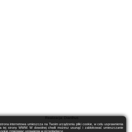
Realizacja:
Dianthus
trona internetowa umieszcza na Twoim urządzeniu pliki cookie, w celu usprawnienia
nia tej strony WWW. W dowolnej chwili możesz usunąć i zablokować umieszczanie
cookie zmieniając ustawienia w przeglądarce.